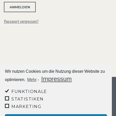
Passwort vergessen?
Post
navigation
Wir nutzen Cookies um die Nutzung dieser Website zu
Impressum
optimieren.
Mehr
-
© 2026 Baby-Geburtshoroskop.de. All rights reserved.
FUNKTIONALE
Impressum
STATISTIKEN
Datenschutzerklärung
MARKETING